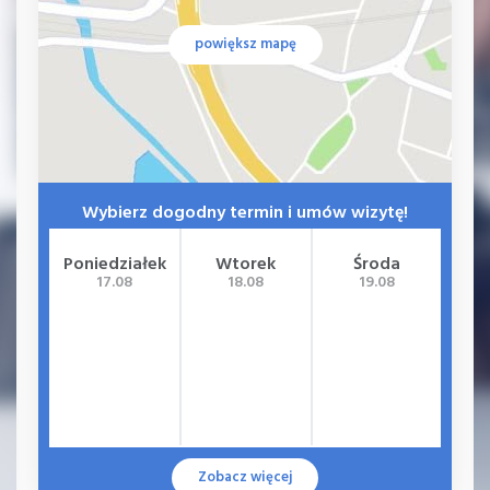
powiększ mapę
Wybierz dogodny termin i umów wizytę!
Poniedziałek
Wtorek
Środa
Cz
17.08
18.08
19.08
Zobacz więcej