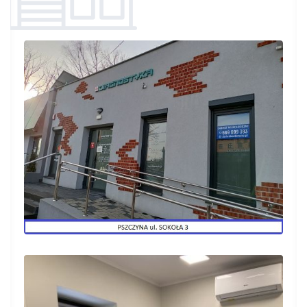
medyków
Pacjent
Pani Doktor udzieliła mi szczegółowych
informacji odnośnie mojego schorzenia i
dalszego leczenia .Wspaniała i bardzo
życzliwa osoba.Polecam!!!
Pacjent
Super wizyta, badanie perfekcyjne, Pani
Doktor bardzo delikatna