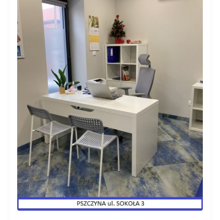
Pacjent
Profesjonalne podejście,rzeczowe
wyjaśnienie.Pani Doktor bardzo dokładnie
wyjaśniła problem,zleciła wszystkie
potrzebne badania
Pacjent
Jestem bardzo zadowolona. Miła i
sympatyczna atmosfera.