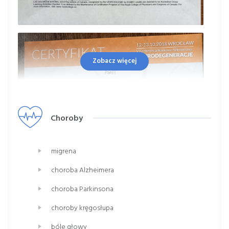
Zobacz więcej
Choroby
migrena
choroba Alzheimera
choroba Parkinsona
choroby kręgosłupa
bóle głowy