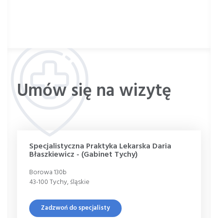
miażdżyca
otępienie
SM
TIA
Umów się na wizytę
choroby neurologiczne
polineuropatia
Specjalistyczna Praktyka Lekarska Daria
Błaszkiewicz - (Gabinet Tychy)
Borowa 130b
43-100 Tychy, śląskie
Zadzwoń do specjalisty