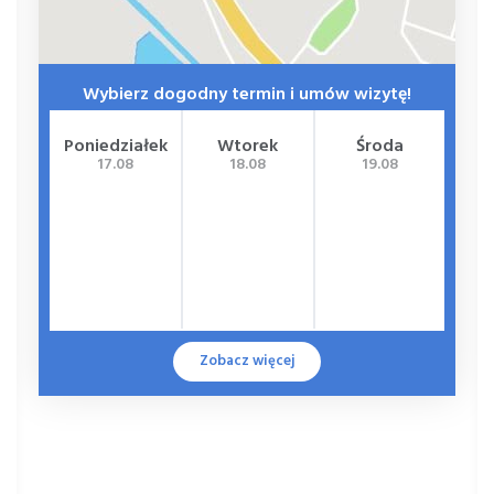
Wybierz dogodny termin i umów wizytę!
Poniedziałek
Wtorek
Środa
Cz
17.08
18.08
19.08
Zobacz więcej