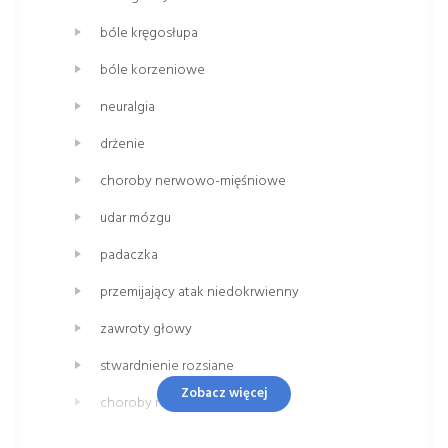
bóle kręgosłupa
bóle korzeniowe
neuralgia
drżenie
choroby nerwowo-mięśniowe
udar mózgu
padaczka
przemijający atak niedokrwienny
zawroty głowy
stwardnienie rozsiane
Zobacz więcej
choroby naczyń
nowotwory układu nerwowego